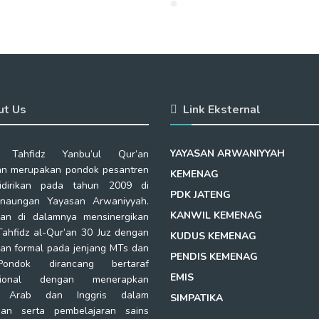
ut Us
Link Eksternal
YAYASAN ARWANIYYAH
 Tahfidz Yanbu’ul Qur’an
n merupakan pondok pesantren
KEMENAG
idirikan pada tahun 2009 di
PDK JATENG
naungan Yayasan Arwaniyyah.
KANWIL KEMENAG
kan di dalamnya mensinergikan
Tahfidz al-Qur’an 30 Juz dengan
KUDUS KEMENAG
kan formal pada jenjang MTs dan
PENDIS KEMENAG
ondok dirancang bertaraf
EMIS
asional dengan menerapkan
a Arab dan Inggris dalam
SIMPATIKA
ian serta pembelajaran sains