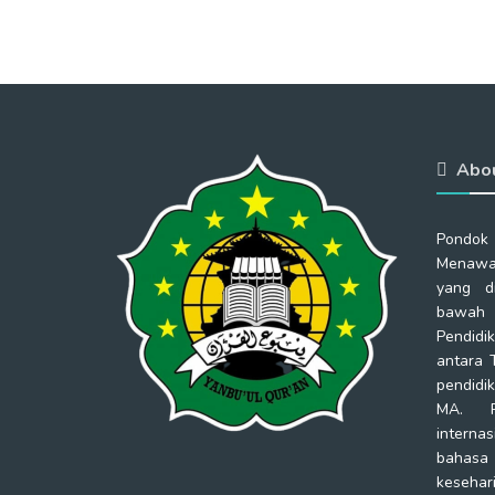
Abo
Pondok
Menawa
yang d
bawah 
Pendidi
antara 
pendidi
MA. P
intern
bahas
kesehar