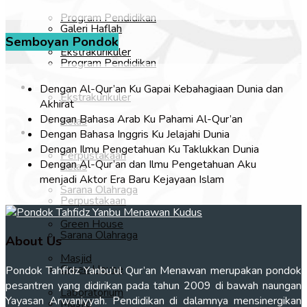
Program Pendidikan
Galeri Haflah
Semboyan Pondok
Ekstrakurikuler
Program Pendidikan
Fasilitas
Dengan Al-Qur’an Ku Gapai Kebahagiaan Dunia dan
Ekstrakurikuler
Akhirat
Dengan Bahasa Arab Ku Pahami Al-Qur’an
Kelas
Fasilitas
Dengan Bahasa Inggris Ku Jelajahi Dunia
Dengan Ilmu Pengetahuan Ku Taklukkan Dunia
Perpustakaan
Dengan Al-Qur’an dan Ilmu Pengetahuan Aku
Kelas
menjadi Aktor Era Baru Kejayaan Islam
Sarana Olahraga
Perpustakaan
Green House
Sarana Olahraga
About Us
Masjid
Green House
Pondok Tahfidz Yanbu’ul Qur’an Menawan merupakan pondok
pesantren yang didirikan pada tahun 2009 di bawah naungan
Laboratorium
Yayasan Arwaniyyah. Pendidikan di dalamnya mensinergikan
Masjid