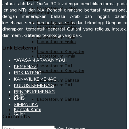
antara Tahfidz al-Qur’an 30 Juz dengan pendidikan formal pada
Laboratorium Biologi
jenjang MTs dan MA. Pondok dirancang bertaraf internasional
Laboratorium
dengan menerapkan bahasa Arab dan Inggris dalam
Laboratorium Fisika
keseharian serta pembelajaran sains dan teknologi. Dengan ini
Laboratorium Biologi
diharapkan terbentuk generasi Qur’ani yang religius, intelek,
dan memiliki literasi teknologi yang baik.
Laboratorium Kimia
Laboratorium Fisika
Link Eksternal
Laboratorium Komputer
Laboratorium Kimia
YAYASAN ARWANIYYAH
Laboratorium PAI
KEMENAG
Laboratorium Komputer
PDK JATENG
KANWIL KEMENAG
Laboratorium Bahasa
Laboratorium PAI
KUDUS KEMENAG
PENDIS KEMENAG
Galeri
EMIS
Laboratorium Bahasa
SIMPATIKA
Kontak Kami
Galeri
Contact Us
Kontak Kami