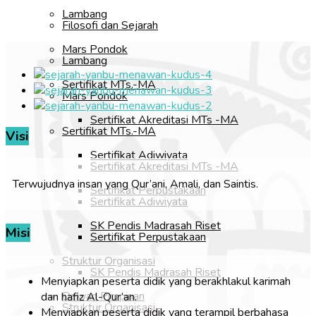
Lambang
Filosofi dan Sejarah
Mars Pondok
Lambang
Sertifikat MTs.-MA
Mars Pondok
Sertifikat Akreditasi MTs -MA
Sertifikat MTs.-MA
Visi
Sertifikat Adiwiyata
Sertifikat Akreditasi MTs -MA
Terwujudnya insan yang Qur’ani, Amali, dan Saintis.
Sertifikat Perpustakaan
Sertifikat Adiwiyata
SK Pendis Madrasah Riset
Misi
Sertifikat Perpustakaan
Struktur Organisasi
SK Pendis Madrasah Riset
Menyiapkan peserta didik yang berakhlakul karimah
Dewan Pimpinan
dan hafiz Al-Qur’an.
Struktur Organisasi
Menyiapkan peserta didik yang terampil berbahasa