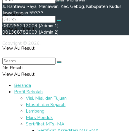
Pondok Tahfidz Yanbu’ul Qur’an Menawan
Jl. Rahtawu Raya, Menawan, Kec. Gebog, Kabupaten Kudus,
Jawa Tengah 59333
No Result
Telepon :
082299212009 (Admin 1)
View All Result
081368782009 (Admin 2)
No Result
Copyright © 2026,
Pondok Tahfidz Kudus Yanbu'ul Qur'an
View All Result
Menawan
No Result
View All Result
Beranda
Profil Sekolah
Visi, Misi, dan Tujuan
Filosofi dan Sejarah
Lambang
Mars Pondok
Sertifikat MTs.-MA
Sertifikat Akreditasi MTs -MA