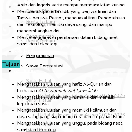
Arab dan Inggris serta mampu membaca kitab kuning.
Informasi
Dewan Pimpinan
Membentuk peserta didik yang berjiwa Iman dan
Taqwa, berjiwa Patriot, menguasai Ilmu Pengetahuan
Berita Terbaru
dan Teknologi, memiliki daya saing, dan mampu
Informasi
mengembangkan diri.
Pengumuman
Menyelenggarakan pembinaan dalam bidang riset,
Berita Terbaru
sains, dan teknologi.
Akademik
Pengumuman
Tujuan
Siswa Berprestasi
Akademik
Santri Haflah
Menghasilkan lulusan yang hafiz Al-Qur’an dan
Siswa Berprestasi
berhaluan
Ahlussunnah wal Jamā’ah
.
Haflatul Hidzaq’ Tahun Ajaran 2025/ 2026
Menghasilkan lulusan yang humanis dan memiliki
Santri Haflah
kepekaan sosial.
Galeri Prestasi
Menghasilkan lulusan yang memiliki keilmuan dan
Haflatul Hidzaq’ Tahun Ajaran 2025/ 2026
daya saing yang siap menuju era baru kejayaan Islam.
Menghasilkan lulusan yang unggul pada bidang riset,
Galeri Haflah
Galeri Prestasi
sains dan teknologi.