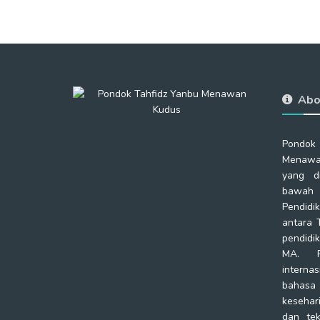
Abo
Pondok
Menawa
yang d
bawah 
Pendidi
antara 
pendidi
MA. P
intern
bahas
kesehar
dan tek