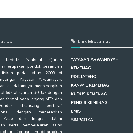
ut Us
Link Eksternal
YAYASAN ARWANIYYAH
 Tahfidz Yanbu’ul Qur’an
n merupakan pondok pesantren
KEMENAG
idirikan pada tahun 2009 di
PDK JATENG
naungan Yayasan Arwaniyyah.
KANWIL KEMENAG
kan di dalamnya mensinergikan
Tahfidz al-Qur’an 30 Juz dengan
KUDUS KEMENAG
kan formal pada jenjang MTs dan
PENDIS KEMENAG
ondok dirancang bertaraf
EMIS
asional dengan menerapkan
a Arab dan Inggris dalam
SIMPATIKA
ian serta pembelajaran sains
nologi. Dengan ini diharapkan