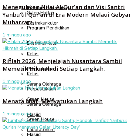
Meneguhkan Nilai Al-Qur’an dan Visi Santri
Program Pendidikan
Galeri Haflah
Yanbu’ul Qur’an di Era Modern Melaui Gebyar
Muharram
Ekstrakurikuler
Program Pendidikan
1 minggu ago
Fasilitas
Ekstrakurikuler
Kelas
Fasilitas
Rihlah 2026, Menjelajah Nusantara Sambil
Memetik Hikmah di Setiap Langkah.
Perpustakaan
Kelas
1 minggu ago
Sarana Olahraga
Perpustakaan
Green House
Menata Niat, Menyatukan Langkah
Sarana Olahraga
1 minggu ago
Masjid
Green House
Laboratorium
Masjid