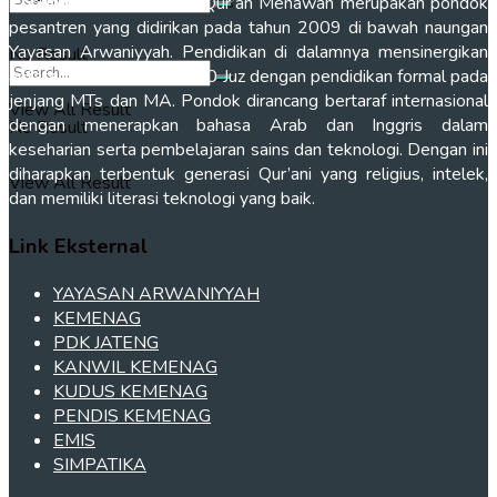
Pondok Tahfidz Yanbu’ul Qur’an Menawan merupakan pondok
pesantren yang didirikan pada tahun 2009 di bawah naungan
Yayasan Arwaniyyah. Pendidikan di dalamnya mensinergikan
No Result
antara Tahfidz al-Qur’an 30 Juz dengan pendidikan formal pada
jenjang MTs dan MA. Pondok dirancang bertaraf internasional
View All Result
dengan menerapkan bahasa Arab dan Inggris dalam
No Result
keseharian serta pembelajaran sains dan teknologi. Dengan ini
diharapkan terbentuk generasi Qur’ani yang religius, intelek,
View All Result
dan memiliki literasi teknologi yang baik.
Link Eksternal
YAYASAN ARWANIYYAH
KEMENAG
PDK JATENG
KANWIL KEMENAG
KUDUS KEMENAG
PENDIS KEMENAG
EMIS
SIMPATIKA