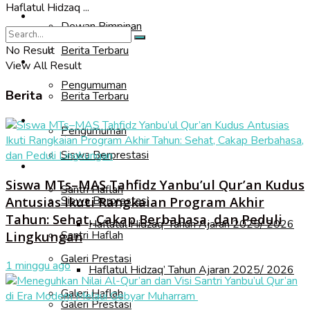
Haflatul Hidzaq ...
Informasi
Dewan Pimpinan
Berita Terbaru
No Result
Informasi
View All Result
Pengumuman
Berita
Berita Terbaru
Akademik
Pengumuman
Siswa Berprestasi
Akademik
Siswa MTs–MAS Tahfidz Yanbu’ul Qur’an Kudus
Santri Haflah
Siswa Berprestasi
Antusias Ikuti Rangkaian Program Akhir
Tahun: Sehat, Cakap Berbahasa, dan Peduli
Haflatul Hidzaq’ Tahun Ajaran 2025/ 2026
Santri Haflah
Lingkungan
Galeri Prestasi
1 minggu ago
Haflatul Hidzaq’ Tahun Ajaran 2025/ 2026
Galeri Haflah
Galeri Prestasi