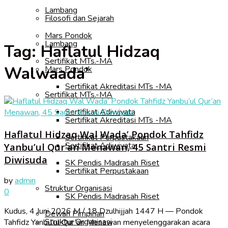
Lambang
Filosofi dan Sejarah
Mars Pondok
Lambang
Tag:
Haflatul Hidzaq
Sertifikat MTs.-MA
Walwaada’
Mars Pondok
Sertifikat Akreditasi MTs -MA
Sertifikat MTs.-MA
Sertifikat Adiwiyata
Sertifikat Akreditasi MTs -MA
Haflatul Hidzaq Wal Wada’ Pondok Tahfidz
Sertifikat Perpustakaan
Sertifikat Adiwiyata
Yanbu’ul Qur’an Menawan, 45 Santri Resmi
Diwisuda
SK Pendis Madrasah Riset
Sertifikat Perpustakaan
by
admin
Struktur Organisasi
0
SK Pendis Madrasah Riset
Kudus, 4 Juni 2026 M / 18 Dzulhijjah 1447 H — Pondok
Dewan Pimpinan
Struktur Organisasi
Tahfidz Yanbu’ul Qur’an Menawan menyelenggarakan acara