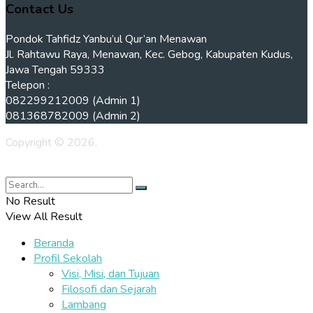
Contact Us
Pondok Tahfidz Yanbu’ul Qur’an Menawan
Jl. Rahtawu Raya, Menawan, Kec. Gebog, Kabupaten Kudus,
Jawa Tengah 59333
Telepon :
082299212009 (Admin 1)
081368782009 (Admin 2)
Copyright © 2026,
Pondok Tahfidz Kudus Yanbu'ul Qur'an
Menawan
No Result
View All Result
Beranda
Profil Sekolah
Visi, Misi, dan Tujuan
Filosofi dan Sejarah
Lambang