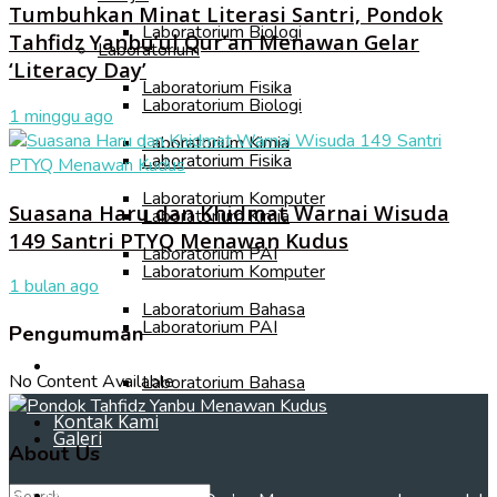
Tumbuhkan Minat Literasi Santri, Pondok
Laboratorium Biologi
Tahfidz Yanbu’ul Qur’an Menawan Gelar
Laboratorium
‘Literacy Day’
Laboratorium Fisika
Laboratorium Biologi
1 minggu ago
Laboratorium Kimia
Laboratorium Fisika
Laboratorium Komputer
Suasana Haru dan Khidmat Warnai Wisuda
Laboratorium Kimia
149 Santri PTYQ Menawan Kudus
Laboratorium PAI
Laboratorium Komputer
1 bulan ago
Laboratorium Bahasa
Laboratorium PAI
Pengumuman
Galeri
No Content Available
Laboratorium Bahasa
Kontak Kami
Galeri
About Us
Kontak Kami