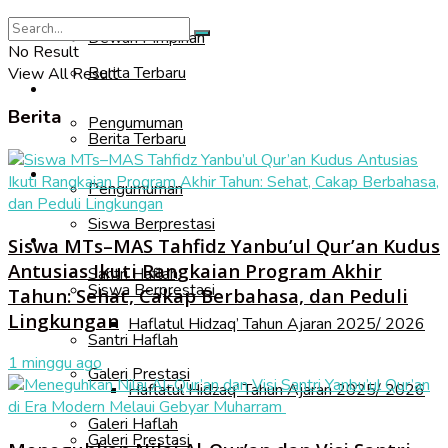
Informasi
Dewan Pimpinan
No Result
Berita Terbaru
View All Result
Informasi
Berita
Pengumuman
Berita Terbaru
Akademik
Pengumuman
Siswa Berprestasi
Akademik
Siswa MTs–MAS Tahfidz Yanbu’ul Qur’an Kudus
Antusias Ikuti Rangkaian Program Akhir
Santri Haflah
Siswa Berprestasi
Tahun: Sehat, Cakap Berbahasa, dan Peduli
Lingkungan
Haflatul Hidzaq’ Tahun Ajaran 2025/ 2026
Santri Haflah
1 minggu ago
Galeri Prestasi
Haflatul Hidzaq’ Tahun Ajaran 2025/ 2026
Galeri Haflah
Galeri Prestasi