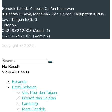
Pondok Tahfidz Yanbu’ul Qur’an Menawan
Jl. Rahtawu Raya, Menawan, Kec. Gebog, Kabupaten Kudus,
Jawa Tengah 59333
Telepon :
082299212009 (Admin 1)
081368782009 (Admin 2)
Copyright © 2026,
Pondok Tahfidz Kudus Yanbu'ul Qur'an
Menawan
No Result
View All Result
Beranda
Profil Sekolah
Visi, Misi, dan Tujuan
Filosofi dan Sejarah
Lambang
Mars Pondok