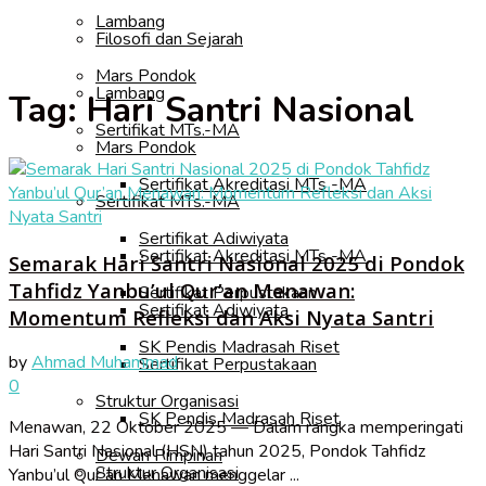
Lambang
Filosofi dan Sejarah
Mars Pondok
Lambang
Tag:
Hari Santri Nasional
Sertifikat MTs.-MA
Mars Pondok
Sertifikat Akreditasi MTs -MA
Sertifikat MTs.-MA
Sertifikat Adiwiyata
Sertifikat Akreditasi MTs -MA
Semarak Hari Santri Nasional 2025 di Pondok
Tahfidz Yanbu’ul Qur’an Menawan:
Sertifikat Perpustakaan
Sertifikat Adiwiyata
Momentum Refleksi dan Aksi Nyata Santri
SK Pendis Madrasah Riset
by
Ahmad Muhammad
Sertifikat Perpustakaan
0
Struktur Organisasi
SK Pendis Madrasah Riset
Menawan, 22 Oktober 2025 — Dalam rangka memperingati
Hari Santri Nasional (HSN) tahun 2025, Pondok Tahfidz
Dewan Pimpinan
Struktur Organisasi
Yanbu’ul Qur’an Menawan menggelar ...