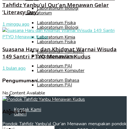
Tahfidz Yanbu’ul Qur’an Menawan Gelar
Laboratorium Biologi
‘Literacy Day’
Laboratorium
Laboratorium Fisika
1 minggu ago
Laboratorium Biologi
Laboratorium Kimia
Laboratorium Fisika
Suasana Haru dan Khidmat Warnai Wisuda
Laboratorium Komputer
149 Santri PTYQ Menawan Kudus
Laboratorium Kimia
Laboratorium PAI
1 bulan ago
Laboratorium Komputer
Pengumuman
Laboratorium Bahasa
Laboratorium PAI
No Content Available
Galeri
Laboratorium Bahasa
Kontak Kami
About Us
Galeri
Pondok Tahfidz Yanbu’ul Qur’an Menawan merupakan pondok
Kontak Kami