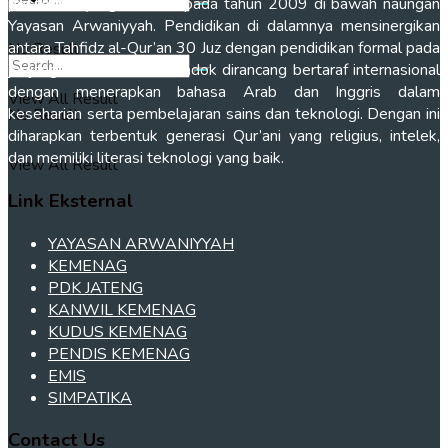
pesantren yang didirikan pada tahun 2009 di bawah naungan
Yayasan Arwaniyyah. Pendidikan di dalamnya mensinergikan
antara Tahfidz al-Qur’an 30 Juz dengan pendidikan formal pada
No Result
jenjang MTs dan MA. Pondok dirancang bertaraf internasional
dengan menerapkan bahasa Arab dan Inggris dalam
View All Result
keseharian serta pembelajaran sains dan teknologi. Dengan ini
No Result
diharapkan terbentuk generasi Qur’ani yang religius, intelek,
dan memiliki literasi teknologi yang baik.
View All Result
Link Eksternal
YAYASAN ARWANIYYAH
KEMENAG
PDK JATENG
KANWIL KEMENAG
KUDUS KEMENAG
PENDIS KEMENAG
EMIS
SIMPATIKA
Contact Us