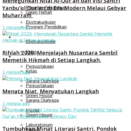
Meneguhkan Nilai Al-Qur’an dan Visi Santri
Yanbu’ul Qur’an di Era Modern Melaui Gebyar
Program Pendidikan
Galeri Haflah
Muharram
Ekstrakurikuler
Program Pendidikan
1 minggu ago
Fasilitas
Ekstrakurikuler
Kelas
Rihlah 2026, Menjelajah Nusantara Sambil
Fasilitas
Memetik Hikmah di Setiap Langkah.
Perpustakaan
Kelas
1 minggu ago
Sarana Olahraga
Perpustakaan
Menata Niat, Menyatukan Langkah
Green House
Sarana Olahraga
1 minggu ago
Masjid
Green House
Laboratorium
Tumbuhkan Minat Literasi Santri, Pondok
Masjid