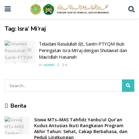
Tag:
Isra’ Mi’raj
Teladani Rasulullah ﷺ, Santri PTYQM Ikuti
Peringatan Isra Mi’raj dengan Sholawat dan
Mau‘idlah Hasanah
BY
ADMIN
0
Berita
Siswa MTs–MAS Tahfidz Yanbu’ul Qur’an
Kudus Antusias Ikuti Rangkaian Program
Akhir Tahun: Sehat, Cakap Berbahasa, dan
Peduli Lingkungan