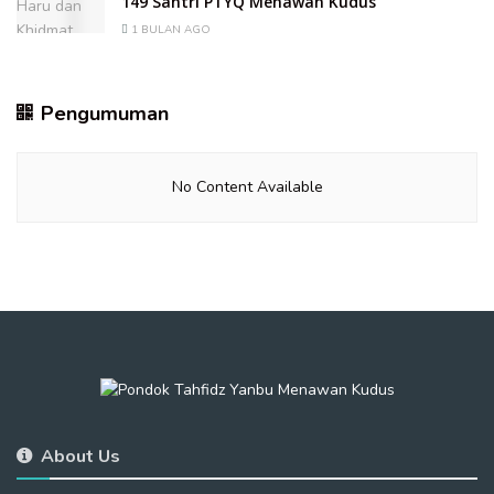
149 Santri PTYQ Menawan Kudus
1 BULAN AGO
Pengumuman
No Content Available
About Us