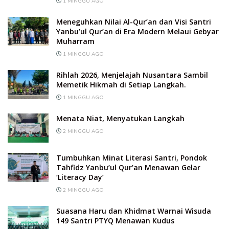
1 MINGGU AGO
Meneguhkan Nilai Al-Qur’an dan Visi Santri
Yanbu’ul Qur’an di Era Modern Melaui Gebyar
Muharram
1 MINGGU AGO
Rihlah 2026, Menjelajah Nusantara Sambil
Memetik Hikmah di Setiap Langkah.
1 MINGGU AGO
Menata Niat, Menyatukan Langkah
2 MINGGU AGO
Tumbuhkan Minat Literasi Santri, Pondok
Tahfidz Yanbu’ul Qur’an Menawan Gelar
‘Literacy Day’
2 MINGGU AGO
Suasana Haru dan Khidmat Warnai Wisuda
149 Santri PTYQ Menawan Kudus