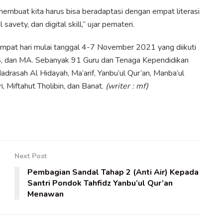
embuat kita harus bisa beradaptasi dengan empat literasi
al savety, dan digital skill,” ujar pemateri.
a empat hari mulai tanggal 4-7 November 2021 yang diikuti
MTS, dan MA. Sebanyak 91 Guru dan Tenaga Kependidikan
drasah Al Hidayah, Ma’arif, Yanbu’ul Qur’an, Manba’ul
, Miftahut Tholibin, dan Banat.
(writer : mf)
Next Post
Pembagian Sandal Tahap 2 (Anti Air) Kepada
Santri Pondok Tahfidz Yanbu’ul Qur’an
Menawan