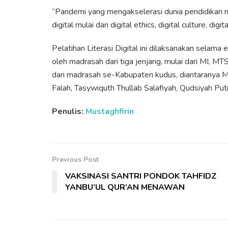
“Pandemi yang mengakselerasi dunia pendidikan m
digital mulai dari digital ethics, digital culture, digit
Pelatihan Literasi Digital ini dilaksanakan selam
oleh madrasah dari tiga jenjang, mulai dari MI, 
dari madrasah se-Kabupaten kudus, diantaranya Ma
Falah, Tasywiquth Thullab Salafiyah, Qudsiyah Putri
Penulis:
Mustaghfirin
Previous Post
VAKSINASI SANTRI PONDOK TAHFIDZ
YANBU’UL QUR’AN MENAWAN