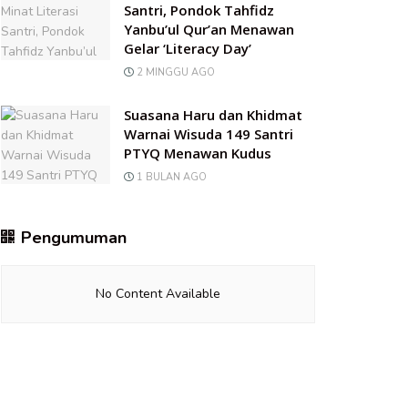
Santri, Pondok Tahfidz
Yanbu’ul Qur’an Menawan
Gelar ‘Literacy Day’
2 MINGGU AGO
Suasana Haru dan Khidmat
Warnai Wisuda 149 Santri
PTYQ Menawan Kudus
1 BULAN AGO
Pengumuman
No Content Available