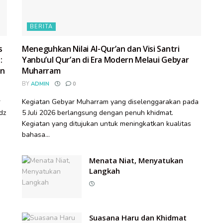
BERITA
s
Meneguhkan Nilai Al-Qur’an dan Visi Santri
:
Yanbu’ul Qur’an di Era Modern Melaui Gebyar
an
Muharram
BY
ADMIN
0
r
Kegiatan Gebyar Muharram yang diselenggarakan pada
dz
5 Juli 2026 berlangsung dengan penuh khidmat.
Kegiatan yang ditujukan untuk meningkatkan kualitas
bahasa...
Menata Niat, Menyatukan
Langkah
Suasana Haru dan Khidmat