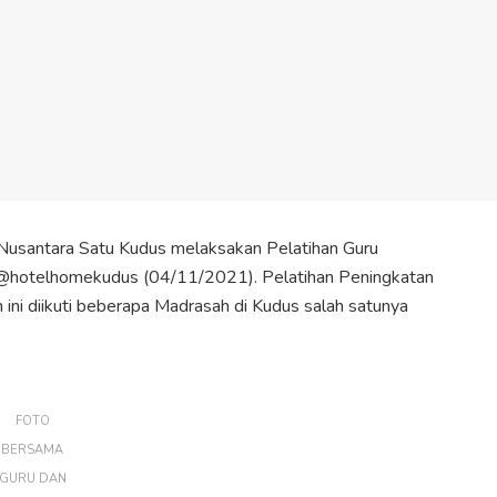
usantara Satu Kudus melaksakan Pelatihan Guru
@hotelhomekudus (04/11/2021). Pelatihan Peningkatan
n ini diikuti beberapa Madrasah di Kudus salah satunya
FOTO
BERSAMA
GURU DAN