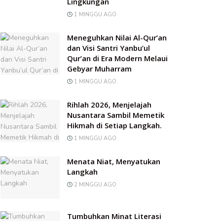
Lingkungan
1 MINGGU AGO
Meneguhkan Nilai Al-Qur’an
dan Visi Santri Yanbu’ul
Qur’an di Era Modern Melaui
Gebyar Muharram
1 MINGGU AGO
Rihlah 2026, Menjelajah
Nusantara Sambil Memetik
Hikmah di Setiap Langkah.
1 MINGGU AGO
Menata Niat, Menyatukan
Langkah
2 MINGGU AGO
Tumbuhkan Minat Literasi