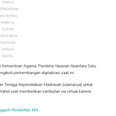
TENAGA
EPENDIDIKAN
AS TAHFIDZ
YANBU’UL
QUR’AN
UDUS PADA
PELATIHAN
LITERASI
DIGITAL
dari Kementrian Agama, Pembina Yayasan Nuantara Satu
ikuti perkembangan digitalisasi saat ini.
dan Tenaga Kependidikan Madrasah (utamanya) untuk
n Wahid saat memberikan sambutan via virtual karena
nggah Pendaftar MA