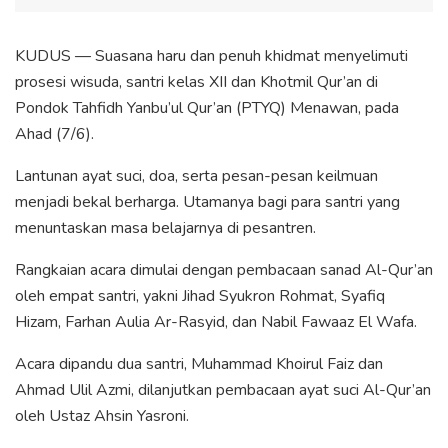
KUDUS — Suasana haru dan penuh khidmat menyelimuti
prosesi wisuda, santri kelas XII dan Khotmil Qur’an di
Pondok Tahfidh Yanbu’ul Qur’an (PTYQ) Menawan, pada
Ahad (7/6).
Lantunan ayat suci, doa, serta pesan-pesan keilmuan
menjadi bekal berharga. Utamanya bagi para santri yang
menuntaskan masa belajarnya di pesantren.
Rangkaian acara dimulai dengan pembacaan sanad Al-Qur’an
oleh empat santri, yakni Jihad Syukron Rohmat, Syafiq
Hizam, Farhan Aulia Ar-Rasyid, dan Nabil Fawaaz El Wafa.
Acara dipandu dua santri, Muhammad Khoirul Faiz dan
Ahmad Ulil Azmi, dilanjutkan pembacaan ayat suci Al-Qur’an
oleh Ustaz Ahsin Yasroni.