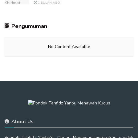
1 BULAN AGO
Pengumuman
No Content Available
About Us
Pondok Tahfidz Yanbu’ul Qur’an Menawan merupakan pondok