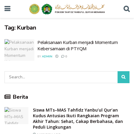
Tag:
Kurban
Pelaksanaan Kurban menjadi Momentum
Kebersamaan di PTYQM
BY
ADMIN
0
Berita
Siswa MTs–MAS Tahfidz Yanbu’ul Qur’an
Kudus Antusias Ikuti Rangkaian Program
Akhir Tahun: Sehat, Cakap Berbahasa, dan
Peduli Lingkungan