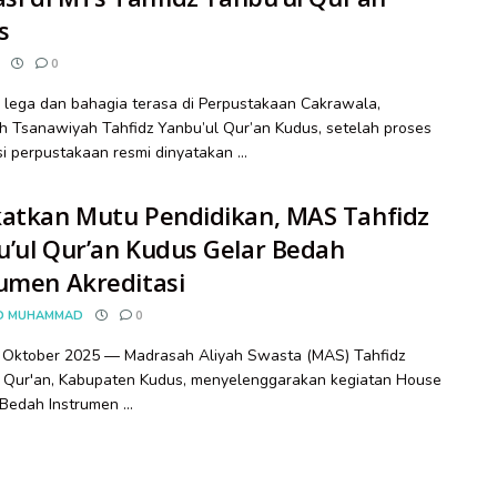
s
0
lega dan bahagia terasa di Perpustakaan Cakrawala,
 Tsanawiyah Tahfidz Yanbu’ul Qur’an Kudus, setelah proses
si perpustakaan resmi dinyatakan ...
katkan Mutu Pendidikan, MAS Tahfidz
’ul Qur’an Kudus Gelar Bedah
umen Akreditasi
D MUHAMMAD
0
4 Oktober 2025 — Madrasah Aliyah Swasta (MAS) Tahfidz
 Qur'an, Kabupaten Kudus, menyelenggarakan kegiatan House
 Bedah Instrumen ...