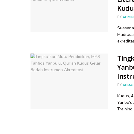
Kudu
BY
ADMIN
Suasana 
Madrasah
akredita
Ting
Yanbu
Instr
BY
AHMA
Kudus, 
Yanbu'ul
Training