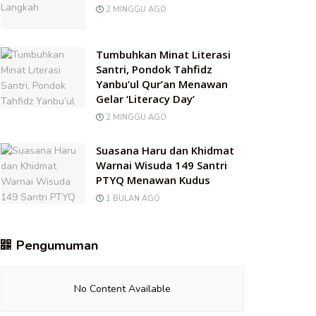
2 MINGGU AGO
Tumbuhkan Minat Literasi
Santri, Pondok Tahfidz
Yanbu’ul Qur’an Menawan
Gelar ‘Literacy Day’
2 MINGGU AGO
Suasana Haru dan Khidmat
Warnai Wisuda 149 Santri
PTYQ Menawan Kudus
1 BULAN AGO
Pengumuman
No Content Available