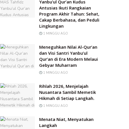
Yanbu’ul Qur’an Kudus
Antusias Ikuti Rangkaian
Program Akhir Tahun: Sehat,
Cakap Berbahasa, dan Peduli
Lingkungan
1 MINGGU AGO
Meneguhkan Nilai Al-Qur’an
dan Visi Santri Yanbu’ul
Qur’an di Era Modern Melaui
Gebyar Muharram
1 MINGGU AGO
Rihlah 2026, Menjelajah
Nusantara Sambil Memetik
Hikmah di Setiap Langkah.
1 MINGGU AGO
Menata Niat, Menyatukan
Langkah