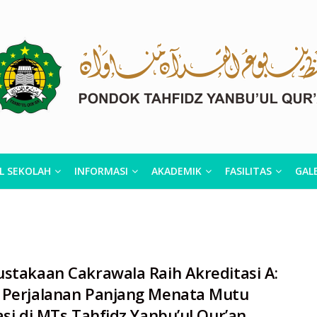
L SEKOLAH
INFORMASI
AKADEMIK
FASILITAS
GALE
stakaan Cakrawala Raih Akreditasi A:
 Perjalanan Panjang Menata Mutu
asi di MTs Tahfidz Yanbu’ul Qur’an