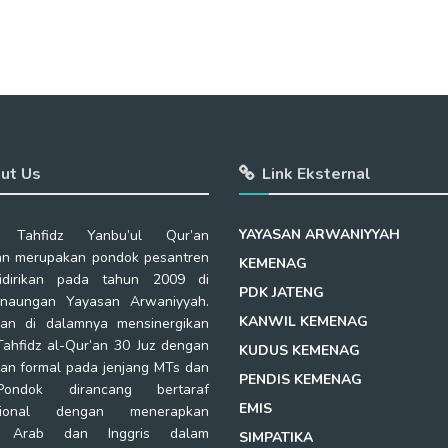
ut Us
Link Eksternal
YAYASAN ARWANIYYAH
 Tahfidz Yanbu’ul Qur’an
n merupakan pondok pesantren
KEMENAG
idirikan pada tahun 2009 di
PDK JATENG
naungan Yayasan Arwaniyyah.
KANWIL KEMENAG
kan di dalamnya mensinergikan
Tahfidz al-Qur’an 30 Juz dengan
KUDUS KEMENAG
kan formal pada jenjang MTs dan
PENDIS KEMENAG
ondok dirancang bertaraf
EMIS
asional dengan menerapkan
a Arab dan Inggris dalam
SIMPATIKA