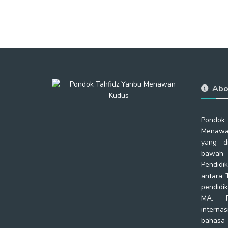
Abo
Pondok
Menawa
yang d
bawah 
Pendidi
antara 
pendidi
MA. P
intern
bahas