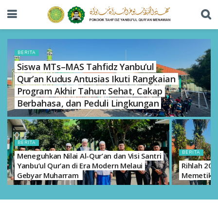
BERITA
Siswa MTs–MAS Tahfidz Yanbu’ul
Qur’an Kudus Antusias Ikuti Rangkaian
Program Akhir Tahun: Sehat, Cakap
Berbahasa, dan Peduli Lingkungan
BERITA
BERITA
Meneguhkan Nilai Al-Qur’an dan Visi Santri
Yanbu’ul Qur’an di Era Modern Melaui
Rihlah 202
Gebyar Muharram
Memetik H