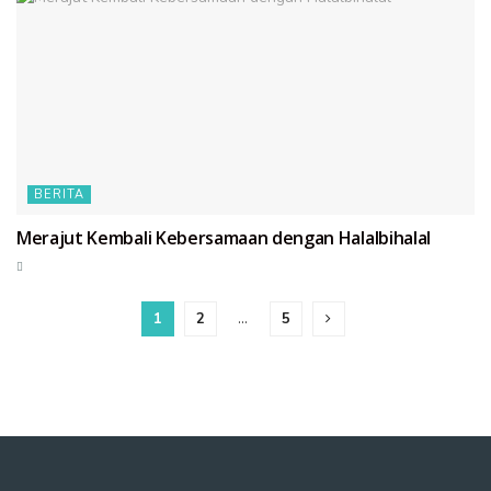
BERITA
Merajut Kembali Kebersamaan dengan Halalbihalal
1
2
…
5