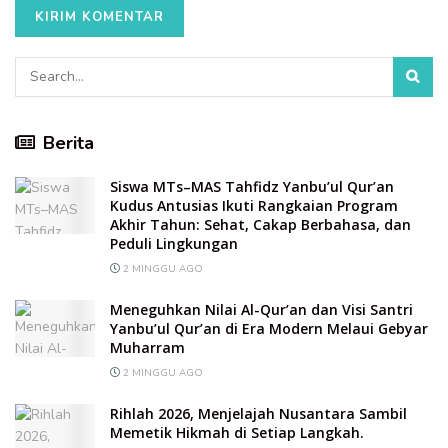
Berita
Siswa MTs–MAS Tahfidz Yanbu’ul Qur’an
Kudus Antusias Ikuti Rangkaian Program
Akhir Tahun: Sehat, Cakap Berbahasa, dan
Peduli Lingkungan
2 MINGGU AGO
Meneguhkan Nilai Al-Qur’an dan Visi Santri
Yanbu’ul Qur’an di Era Modern Melaui Gebyar
Muharram
2 MINGGU AGO
Rihlah 2026, Menjelajah Nusantara Sambil
Memetik Hikmah di Setiap Langkah.