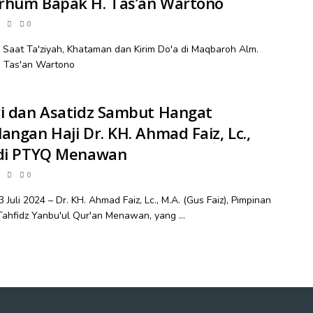
rhum Bapak H. Tas’an Wartono
0
Saat Ta'ziyah, Khataman dan Kirim Do'a di Maqbaroh Alm.
. Tas'an Wartono
ri dan Asatidz Sambut Hangat
angan Haji Dr. KH. Ahmad Faiz, Lc.,
 di PTYQ Menawan
0
 Juli 2024 – Dr. KH. Ahmad Faiz, Lc., M.A. (Gus Faiz), Pimpinan
ahfidz Yanbu'ul Qur'an Menawan, yang ...