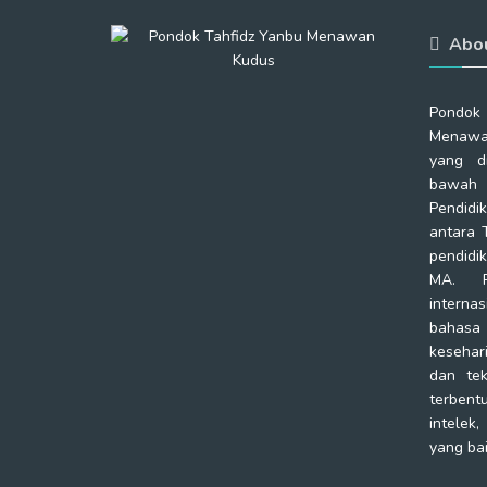
Abo
Pondok
Menawa
yang d
bawah 
Pendidi
antara 
pendidi
MA. P
intern
bahas
kesehar
dan tek
terbentu
intelek,
yang bai