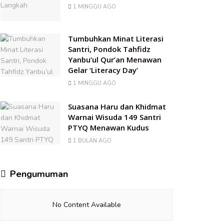
1 MINGGU AGO
Tumbuhkan Minat Literasi
Santri, Pondok Tahfidz
Yanbu’ul Qur’an Menawan
Gelar ‘Literacy Day’
1 MINGGU AGO
Suasana Haru dan Khidmat
Warnai Wisuda 149 Santri
PTYQ Menawan Kudus
1 BULAN AGO
Pengumuman
No Content Available