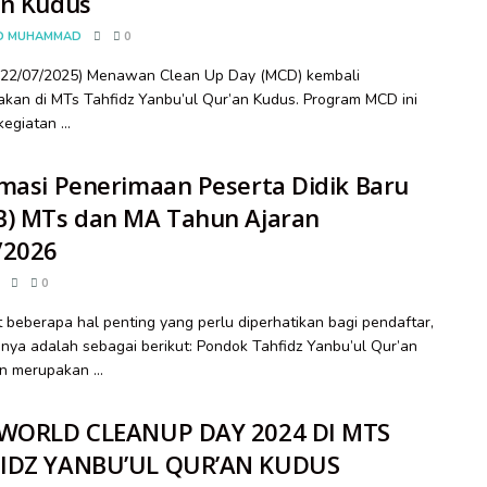
an Kudus
D MUHAMMAD
0
 (22/07/2025) Menawan Clean Up Day (MCD) kembali
akan di MTs Tahfidz Yanbu’ul Qur’an Kudus. Program MCD ini
egiatan ...
masi Penerimaan Peserta Didik Baru
B) MTs dan MA Tahun Ajaran
/2026
0
 beberapa hal penting yang perlu diperhatikan bagi pendaftar,
anya adalah sebagai berikut: Pondok Tahfidz Yanbu’ul Qur’an
 merupakan ...
 WORLD CLEANUP DAY 2024 DI MTS
IDZ YANBU’UL QUR’AN KUDUS