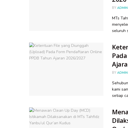
BY
ADMIN
MTs Tahf
menyele
seluruh s
Keten
Pada
Ajar
BY
ADMIN
Sehubung
kami sam
setiap ca
Mena
Dilak