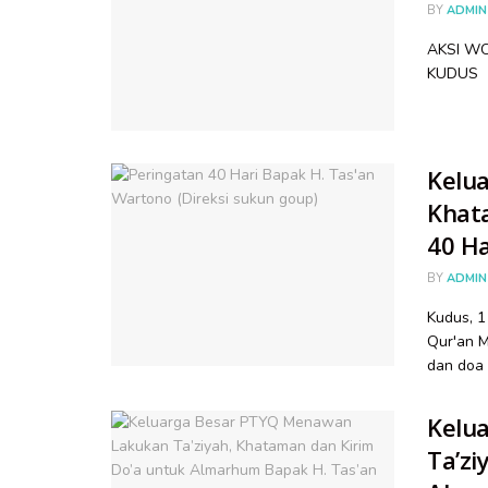
BY
ADMIN
AKSI WO
KUDUS
Kelu
Khat
40 Ha
BY
ADMIN
Kudus, 1
Qur'an 
dan doa 
Kelu
Ta’zi