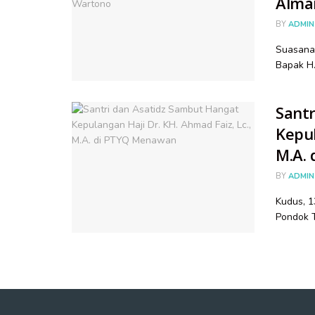
Alma
BY
ADMIN
Suasana 
Bapak H
Sant
Kepul
M.A.
BY
ADMIN
Kudus, 13
Pondok T