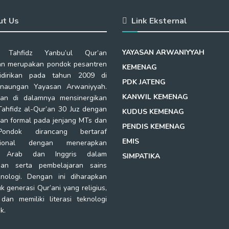
ut Us
Link Eksternal
YAYASAN ARWANIYYAH
 Tahfidz Yanbu’ul Qur’an
n merupakan pondok pesantren
KEMENAG
idirikan pada tahun 2009 di
PDK JATENG
naungan Yayasan Arwaniyyah.
KANWIL KEMENAG
kan di dalamnya mensinergikan
Tahfidz al-Qur’an 30 Juz dengan
KUDUS KEMENAG
kan formal pada jenjang MTs dan
PENDIS KEMENAG
ondok dirancang bertaraf
EMIS
asional dengan menerapkan
a Arab dan Inggris dalam
SIMPATIKA
ian serta pembelajaran sains
nologi. Dengan ini diharapkan
k generasi Qur’ani yang religius,
 dan memiliki literasi teknologi
k.