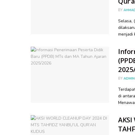
Qur’
BY
AHMA
Selasa,
dilaksan
menjadi k
Infor
(PPD
2025
BY
ADMIN
Terdapat
di antar
Menawan
AKSI
TAHF