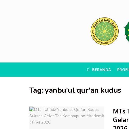
BERANDA
PROFI
Tag:
yanbu’ul qur’an kudus
MTs T
Gela
2026