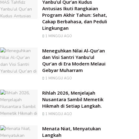
Yanbu’ul Qur’an Kudus
Antusias Ikuti Rangkaian
Program Akhir Tahun: Sehat,
Cakap Berbahasa, dan Peduli
Lingkungan
1 MINGGU AGO
Meneguhkan Nilai Al-Qur’an
dan Visi Santri Yanbu’ul
Qur’an di Era Modern Melaui
Gebyar Muharram
1 MINGGU AGO
Rihlah 2026, Menjelajah
Nusantara Sambil Memetik
Hikmah di Setiap Langkah.
1 MINGGU AGO
Menata Niat, Menyatukan
Langkah