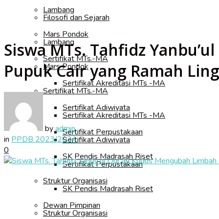
Lambang
Filosofi dan Sejarah
Mars Pondok
Lambang
Siswa MTs. Tahfidz Yanbu’
Sertifikat MTs.-MA
Pupuk Cair yang Ramah Lin
Mars Pondok
Sertifikat Akreditasi MTs -MA
Sertifikat MTs.-MA
Sertifikat Adiwiyata
Sertifikat Akreditasi MTs -MA
by
admin
Sertifikat Perpustakaan
in
PPDB 2023/2024
Sertifikat Adiwiyata
0
SK Pendis Madrasah Riset
Sertifikat Perpustakaan
Struktur Organisasi
SK Pendis Madrasah Riset
Dewan Pimpinan
Struktur Organisasi