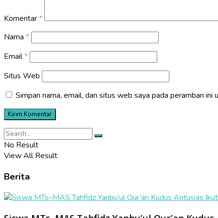
Komentar
*
Nama
*
Email
*
Situs Web
Simpan nama, email, dan situs web saya pada peramban ini 
No Result
View All Result
Berita
Siswa MTs–MAS Tahfidz Yanbu’ul Qur’an Kudus 