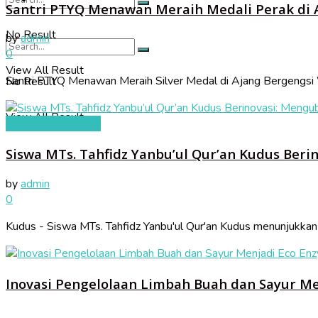
Santri PTYQ Menawan Meraih Medali Perak di A
No Result
by
admin
0
View All Result
Santri PTYQ Menawan Meraih Silver Medal di Ajang Bergengsi 
No Result
View All Result
PPDB 2023/2024
Siswa MTs. Tahfidz Yanbu’ul Qur’an Kudus Beri
by
admin
0
Kudus - Siswa MTs. Tahfidz Yanbu'ul Qur'an Kudus menunjukkan
Inovasi Pengelolaan Limbah Buah dan Sayur M