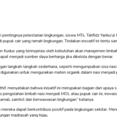
pentingnya pelestarian lingkungan, siswa MTs. Tahfidz Yanbu’ul
puk cair yang ramah lingkungan. Tindakan inovatif ini tentu san
ur’an Kudus yang terinspirasi oleh kebutuhan akan manajemen limb
dapat menjadi sumber daya berharga jika dikelola dengan benar.
gan langkah-langkah sederhana, seperti mengumpulkan sisa nasi y
digunakan untuk menguraikan materi organik dalam nasi menjadi pu
athif, menyatakan bahwa inisiatif ini merupakan bagian dari upay
 pengolahan limbah nasi menjadi MOL atau pupuk cair ini, inova
amali, saintist dan berwawasan lingkungan” katanya.
 mereka dapat berkontribusi positif pada lingkungan sekitar. Me
ungan madrasah yang hijau.