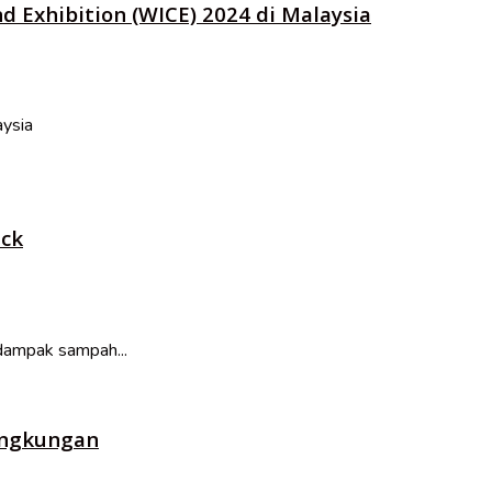
 Exhibition (WICE) 2024 di Malaysia
aysia
ick
dampak sampah...
ingkungan